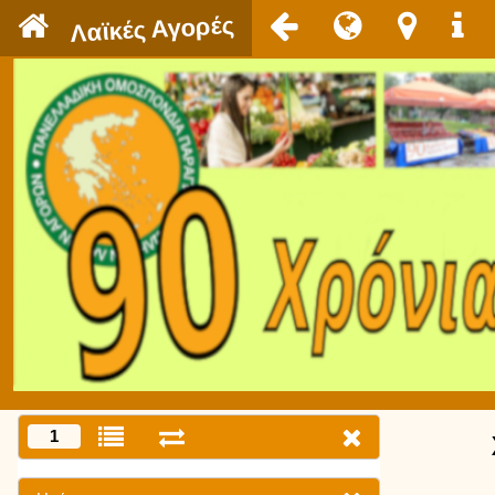
`
Λαϊκές Αγορές
1