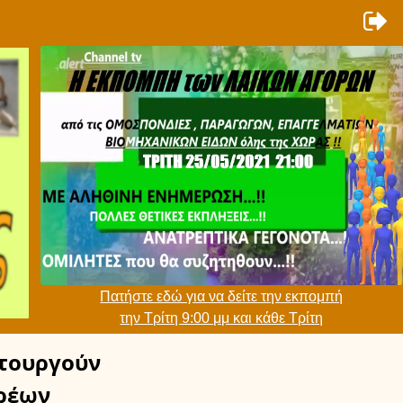
Πατήστε εδώ για να δείτε την εκπομπή
την Τρίτη 9:00 μμ και κάθε Τρίτη
τουργούν
ρέων