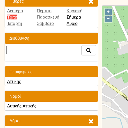
Ημέρες
Δευτέρα
Πέμπτη
Κυριακή
+
Τρίτη
Παρασκευή
Σήμερα
−
Τετάρτη
Σάββατο
Αύριο
Διεύθυνση
Περιφέρειες
Αττικής
Νομοί
Δυτικής Αττικής
Δήμοι