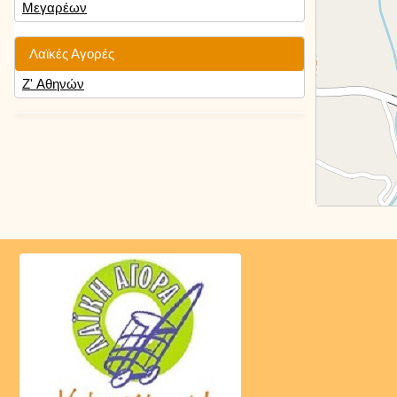
Μεγαρέων
Λαϊκές Αγορές
Ζ' Αθηνών