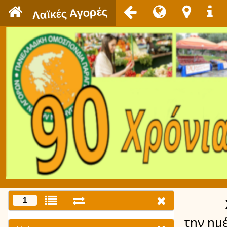
`
Λαϊκές Αγορές
1
την ημ