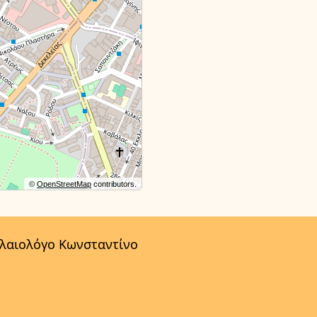
©
OpenStreetMap
contributors.
αλαιολόγο Κωνσταντίνο