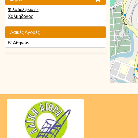
Φιλαδέλφειας -
Χαλκηδόνος
Λαϊκές Αγορές
Β' Αθηνών