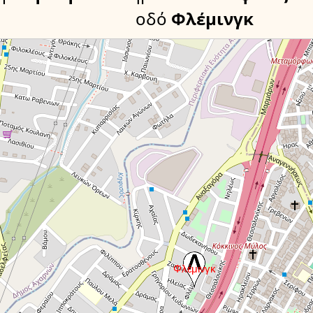
οδό
Φλέμινγκ