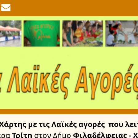
Χάρτης
με τις Λαϊκές αγορές
που λει
έρα
Τρίτη
στον Δήμο
Φιλαδέλφειας - 