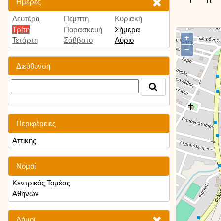
Ημέρες
Δευτέρα
Πέμπτη
Κυριακή
Τρίτη
Παρασκευή
Σήμερα
+
Τετάρτη
Σάββατο
Αύριο
−
Διεύθυνση
Περιφέρειες
Αττικής
Νομοί
Κεντρικός Τομέας
Αθηνών
Δήμοι