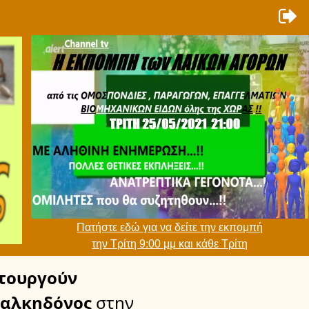
Πατήστε εδώ για να δείτε την εκπομπή
την Τρίτη 9:00 μμ και κάθε Τρίτη
τουργούν
Χαλκηδόνος
στην