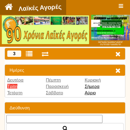
`
Λαϊκές Αγορές
Πατήστε εδώ για να δείτε την εκπομπή
την Τρίτη 9:00 μμ και κάθε Τρίτη
3
Ημέρες
Δευτέρα
Πέμπτη
Κυριακή
Τρίτη
Παρασκευή
Σήμερα
Τετάρτη
Σάββατο
Αύριο
Διεύθυνση