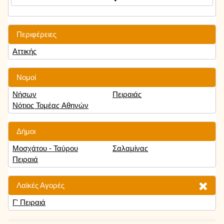
Περιφέρειες
Αττικής
Νομοί
Νήσων
Πειραιάς
Νότιος Τομέας Αθηνών
Δήμοι
Μοσχάτου - Ταύρου
Σαλαμίνας
Πειραιά
Λαϊκές Αγορές
Γ' Πειραιά