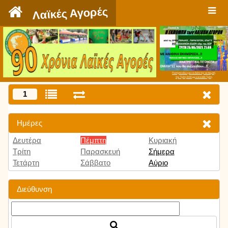
`
Λαϊκές Αγορές
Πατήστε εδώ για να δείτε την εκπομπή
την Τρίτη 9:00 μμ και κάθε Τρίτη
1
Ημέρες
Δευτέρα
Πέμπτη
Κυριακή
Τρίτη
Παρασκευή
Σήμερα
Τετάρτη
Σάββατο
Αύριο
Διεύθυνση