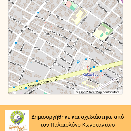
©
OpenStreetMap
contributors.
Δημιουργήθηκε και σχεδιάστηκε από
τον Παλαιολόγο Κωνσταντίνο