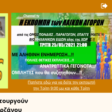
Πατήστε εδώ για να δείτε την εκπομπή
την Τρίτη 9:00 μμ και κάθε Τρίτη
τουργούν
ρζάνου