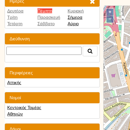
Ημέρες
Δευτέρα
Πέμπτη
Κυριακή
+
Τρίτη
Παρασκευή
Σήμερα
−
Τετάρτη
Σάββατο
Αύριο
Διεύθυνση
Περιφέρειες
Αττικής
Νομοί
Κεντρικός Τομέας
Αθηνών
Δήμοι