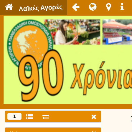
`
Λαϊκές Αγορές
1