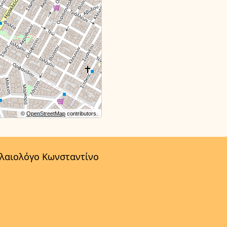
©
OpenStreetMap
contributors.
αλαιολόγο Κωνσταντίνο