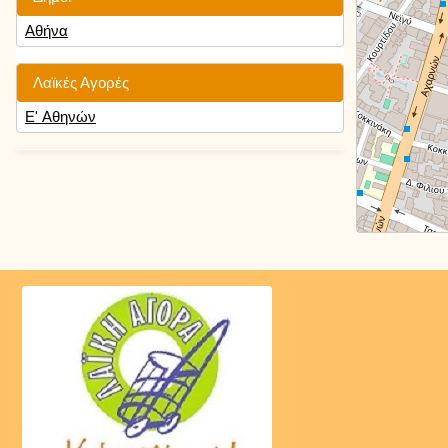
Αθήνα
Λαϊκές Αγορές
Ε' Αθηνών