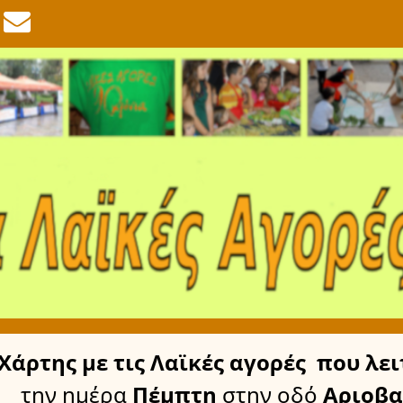
Χάρτης
με τις Λαϊκές αγορές
που λει
την ημέρα
Πέμπτη
στην οδό
Αριοβα