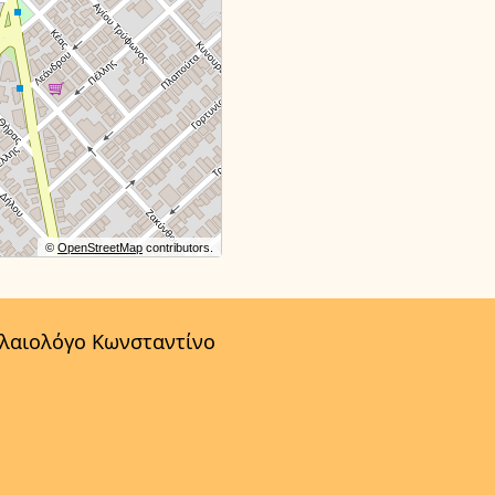
©
OpenStreetMap
contributors.
αλαιολόγο Κωνσταντίνο