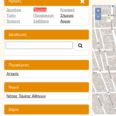
Ημέρες
Δευτέρα
Πέμπτη
Κυριακή
+
Τρίτη
Παρασκευή
Σήμερα
−
Τετάρτη
Σάββατο
Αύριο
Διεύθυνση
Περιφέρειες
Αττικής
Νομοί
Νότιος Τομέας Αθηνών
Δήμοι