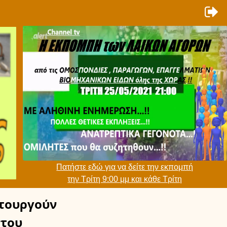
Πατήστε εδώ για να δείτε την εκπομπή
την Τρίτη 9:00 μμ και κάθε Τρίτη
τουργούν
του