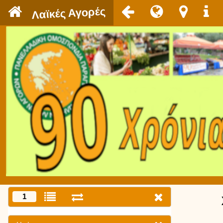
`
Λαϊκές Αγορές
1