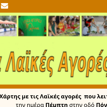
Χάρτης
με τις Λαϊκές αγορές
που λει
την ημέρα
Πέμπτη
στην οδό
Πόν