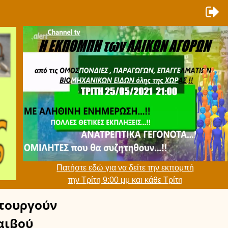
Πατήστε εδώ για να δείτε την εκπομπή
την Τρίτη 9:00 μμ και κάθε Τρίτη
τουργούν
αιβού