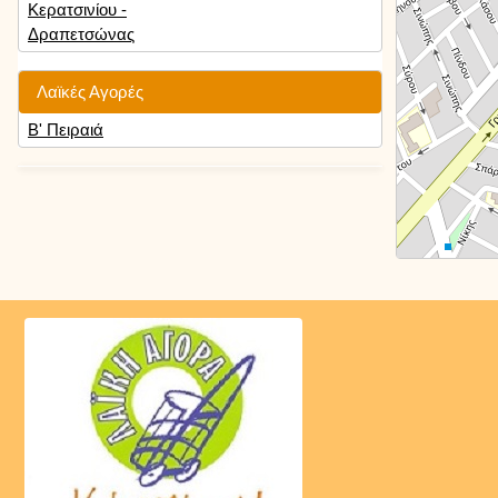
Κερατσινίου -
Δραπετσώνας
Λαϊκές Αγορές
Β' Πειραιά