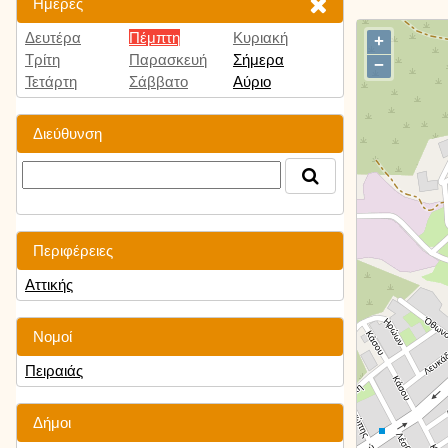
Ημέρες
Δευτέρα
Πέμπτη
Κυριακή
+
Τρίτη
Παρασκευή
Σήμερα
−
Τετάρτη
Σάββατο
Αύριο
Διεύθυνση
Περιφέρειες
Αττικής
Νομοί
Πειραιάς
Δήμοι