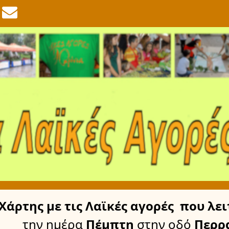
Χάρτης
με τις Λαϊκές αγορές
που λει
την ημέρα
Πέμπτη
στην οδό
Περρ