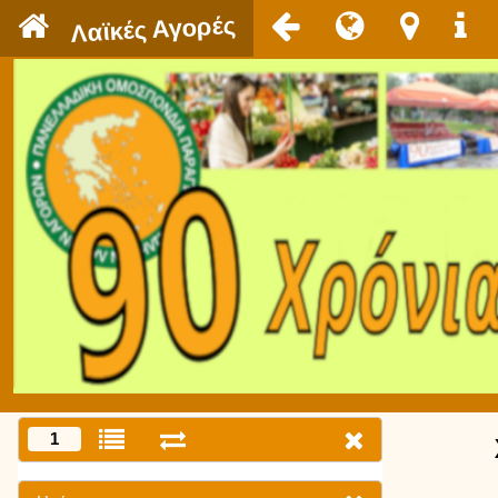
`
Λαϊκές Αγορές
1