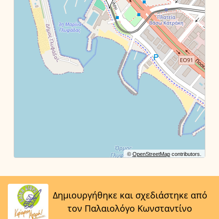
©
OpenStreetMap
contributors.
Δημιουργήθηκε και σχεδιάστηκε από
τον Παλαιολόγο Κωνσταντίνο