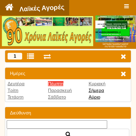
`
Λαϊκές Αγορές
Πατήστε εδώ για να δείτε την εκπομπή
την Τρίτη 9:00 μμ και κάθε Τρίτη
1
Ημέρες
Δευτέρα
Πέμπτη
Κυριακή
Τρίτη
Παρασκευή
Σήμερα
Τετάρτη
Σάββατο
Αύριο
Διεύθυνση