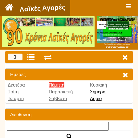
`
Λαϊκές Αγορές
Πατήστε εδώ για να δείτε την εκπομπή
την Τρίτη 9:00 μμ και κάθε Τρίτη
1
Ημέρες
Δευτέρα
Πέμπτη
Κυριακή
Τρίτη
Παρασκευή
Σήμερα
Τετάρτη
Σάββατο
Αύριο
Διεύθυνση