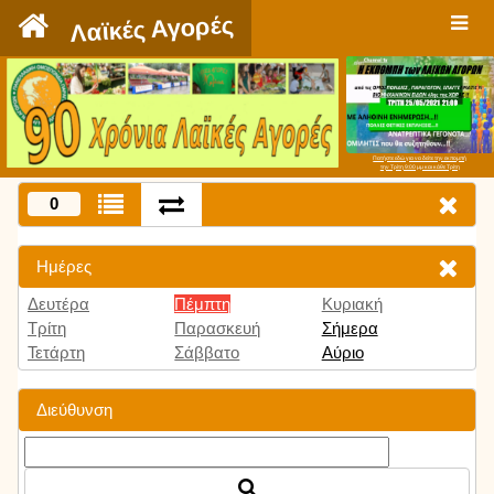
`
Λαϊκές Αγορές
Πατήστε εδώ για να δείτε την εκπομπή
την Τρίτη 9:00 μμ και κάθε Τρίτη
0
Ημέρες
Δευτέρα
Πέμπτη
Κυριακή
Τρίτη
Παρασκευή
Σήμερα
Τετάρτη
Σάββατο
Αύριο
Διεύθυνση