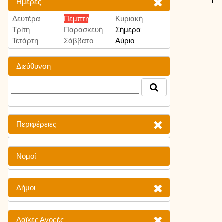
Ημέρες
Δευτέρα
Πέμπτη
Κυριακή
Τρίτη
Παρασκευή
Σήμερα
Τετάρτη
Σάββατο
Αύριο
Διεύθυνση
Περιφέρειες
Νομοί
Δήμοι
Λαϊκές Αγορές