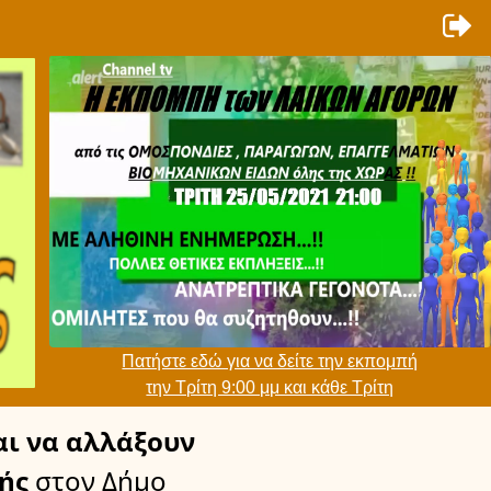
Πατήστε εδώ για να δείτε την εκπομπή
την Τρίτη 9:00 μμ και κάθε Τρίτη
ι να αλλάξουν
ής
στον Δήμο