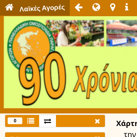
`
Λαϊκές Αγορές
0
Χάρτ
την