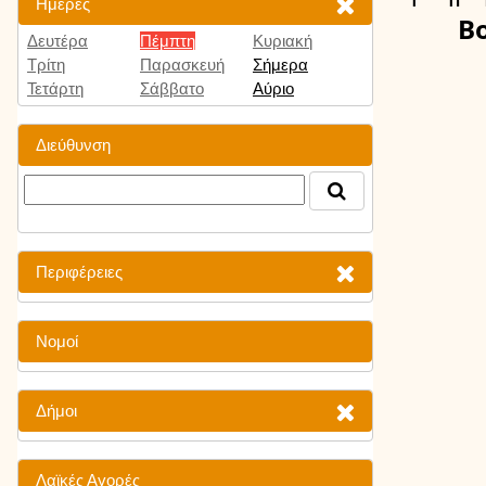
Ημέρες
Β
Δευτέρα
Πέμπτη
Κυριακή
Τρίτη
Παρασκευή
Σήμερα
Τετάρτη
Σάββατο
Αύριο
Διεύθυνση
Περιφέρειες
Νομοί
Δήμοι
Λαϊκές Αγορές