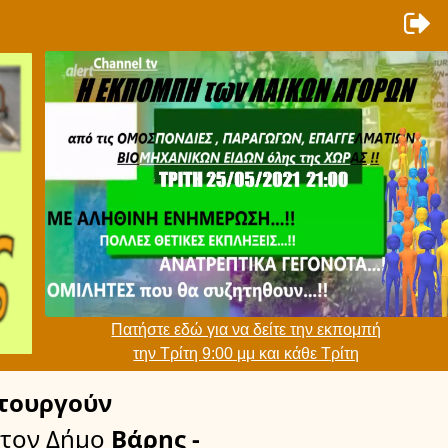
Πατήστε εδώ για να δείτε την εκπομπή
την Τρίτη 9:00 μμ και κάθε Τρίτη
τουργούν
τον Δήμο
Βάρης -