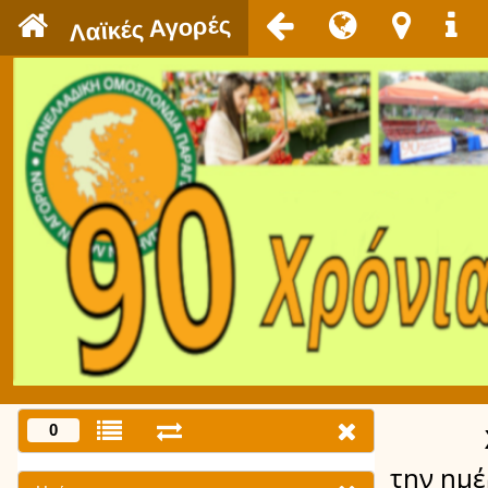
`
Λαϊκές Αγορές
0
την ημ