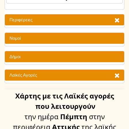
Περιφέρειες
Νομοί
Δήμοι
Λαϊκές Αγορές
Χάρτης
με τις Λαϊκές αγορές
που λειτουργούν
την ημέρα
Πέμπτη
στην
περιφέρεια
Αττικής
της λαϊκής