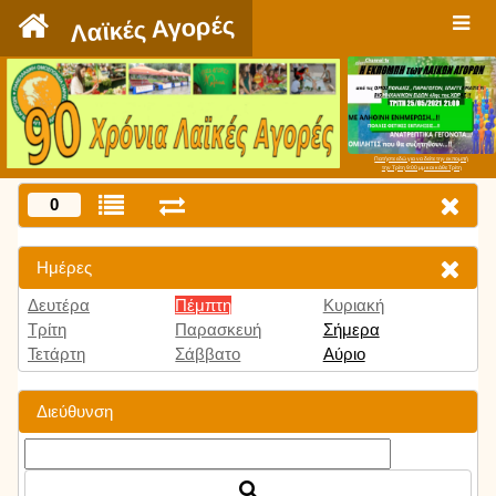
`
Λαϊκές Αγορές
Πατήστε εδώ για να δείτε την εκπομπή
την Τρίτη 9:00 μμ και κάθε Τρίτη
0
Ημέρες
Δευτέρα
Πέμπτη
Κυριακή
Τρίτη
Παρασκευή
Σήμερα
Τετάρτη
Σάββατο
Αύριο
Διεύθυνση