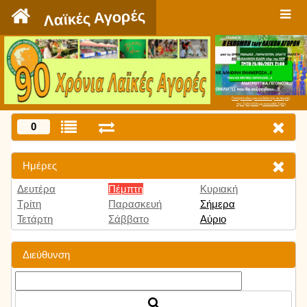
`
Λαϊκές Αγορές
Πατήστε εδώ για να δείτε την εκπομπή
την Τρίτη 9:00 μμ και κάθε Τρίτη
0
Ημέρες
Δευτέρα
Πέμπτη
Κυριακή
Τρίτη
Παρασκευή
Σήμερα
Τετάρτη
Σάββατο
Αύριο
Διεύθυνση