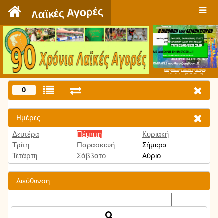
`
Λαϊκές Αγορές
Πατήστε εδώ για να δείτε την εκπομπή
την Τρίτη 9:00 μμ και κάθε Τρίτη
0
Ημέρες
Δευτέρα
Πέμπτη
Κυριακή
Τρίτη
Παρασκευή
Σήμερα
Τετάρτη
Σάββατο
Αύριο
Διεύθυνση