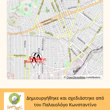
©
OpenStreetMap
contributors.
Δημιουργήθηκε και σχεδιάστηκε από
τον Παλαιολόγο Κωνσταντίνο