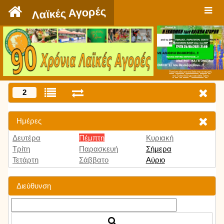
`
Λαϊκές Αγορές
Πατήστε εδώ για να δείτε την εκπομπή
την Τρίτη 9:00 μμ και κάθε Τρίτη
2
Ημέρες
Δευτέρα
Πέμπτη
Κυριακή
Τρίτη
Παρασκευή
Σήμερα
Τετάρτη
Σάββατο
Αύριο
Διεύθυνση