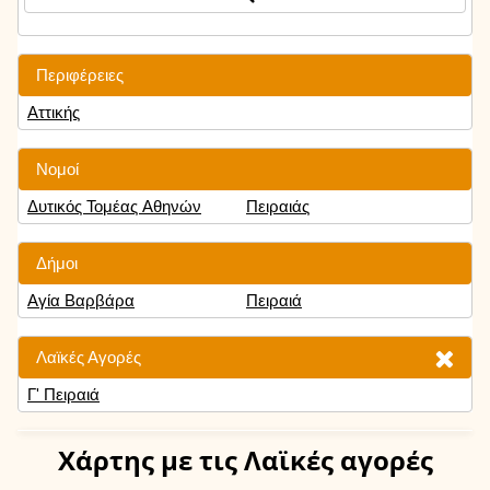
Περιφέρειες
Αττικής
Νομοί
Δυτικός Τομέας Αθηνών
Πειραιάς
Δήμοι
Αγία Βαρβάρα
Πειραιά
Λαϊκές Αγορές
Γ' Πειραιά
Χάρτης
με τις Λαϊκές αγορές