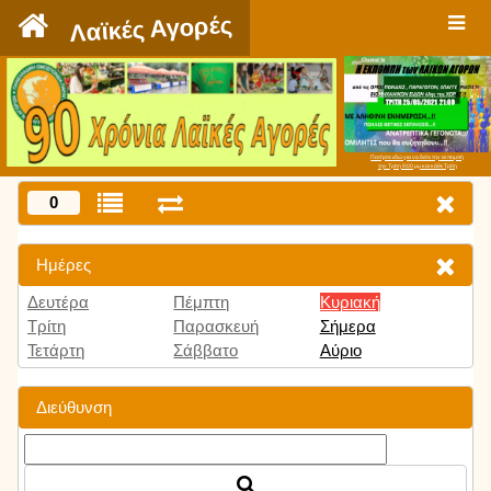
`
Λαϊκές Αγορές
Πατήστε εδώ για να δείτε την εκπομπή
την Τρίτη 9:00 μμ και κάθε Τρίτη
0
Ημέρες
Δευτέρα
Πέμπτη
Κυριακή
Τρίτη
Παρασκευή
Σήμερα
Τετάρτη
Σάββατο
Αύριο
Διεύθυνση