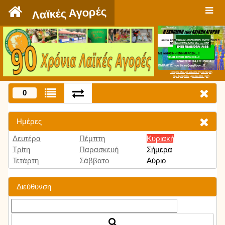
`
Λαϊκές Αγορές
Πατήστε εδώ για να δείτε την εκπομπή
την Τρίτη 9:00 μμ και κάθε Τρίτη
0
Ημέρες
Δευτέρα
Πέμπτη
Κυριακή
Τρίτη
Παρασκευή
Σήμερα
Τετάρτη
Σάββατο
Αύριο
Διεύθυνση