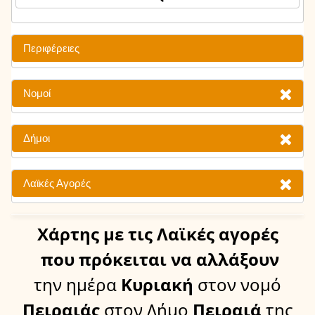
Περιφέρειες
Νομοί
Δήμοι
Λαϊκές Αγορές
Χάρτης
με τις Λαϊκές αγορές
που πρόκειται να αλλάξουν
την ημέρα
Κυριακή
στον νομό
Πειραιάς
στον Δήμο
Πειραιά
της