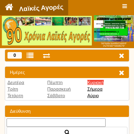
`
Λαϊκές Αγορές
Πατήστε εδώ για να δείτε την εκπομπή
την Τρίτη 9:00 μμ και κάθε Τρίτη
0
Ημέρες
Δευτέρα
Πέμπτη
Κυριακή
Τρίτη
Παρασκευή
Σήμερα
Τετάρτη
Σάββατο
Αύριο
Διεύθυνση