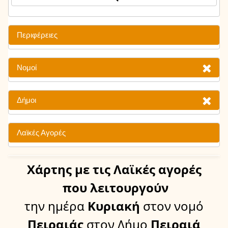
Περιφέρειες
Νομοί
Δήμοι
Λαϊκές Αγορές
Χάρτης
με τις Λαϊκές αγορές
που λειτουργούν
την ημέρα
Κυριακή
στον νομό
Πειραιάς
στον Δήμο
Πειραιά