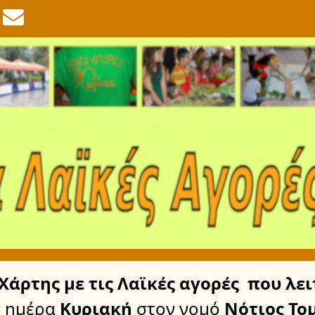
Χάρτης
με τις Λαϊκές αγορές
που λει
 ημέρα
Κυριακή
στον νομό
Νότιος Το