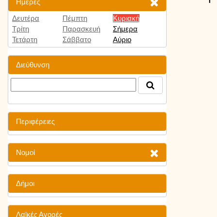
Ημέρες
Δευτέρα
Πέμπτη
Κυριακή
Τρίτη
Παρασκευή
Σήμερα
Τετάρτη
Σάββατο
Αύριο
Διεύθυνση
Περιφέρειες
Νομοί
Δήμοι
Λαϊκές Αγορές