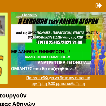
Πατήστε εδώ για να δείτε την εκπομπή
την Τρίτη 9:00 μμ και κάθε Τρίτη
τουργούν
μέας Αθηνών