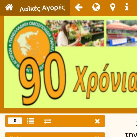
`
Λαϊκές Αγορές
0
την