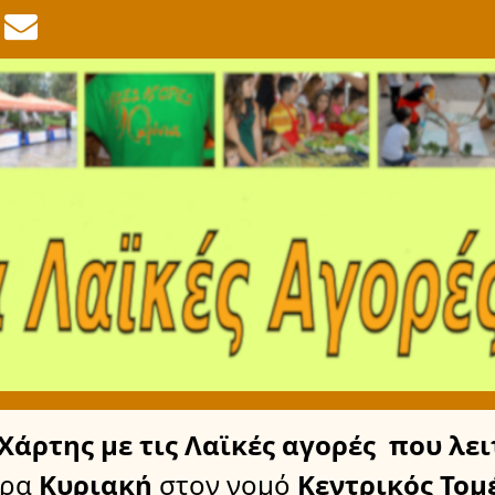
Χάρτης
με τις Λαϊκές αγορές
που λει
έρα
Κυριακή
στον νομό
Κεντρικός Τομ