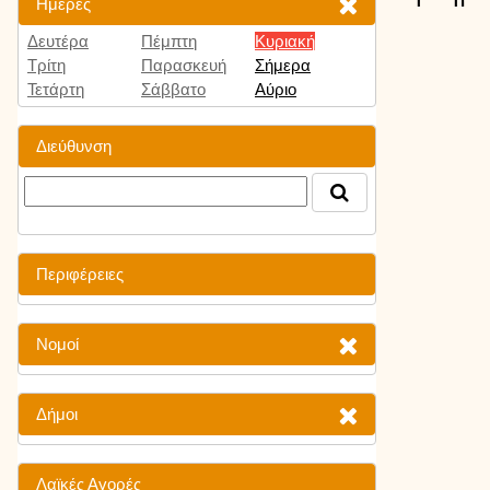
Ημέρες
Δευτέρα
Πέμπτη
Κυριακή
Τρίτη
Παρασκευή
Σήμερα
Τετάρτη
Σάββατο
Αύριο
Διεύθυνση
Περιφέρειες
Νομοί
Δήμοι
Λαϊκές Αγορές