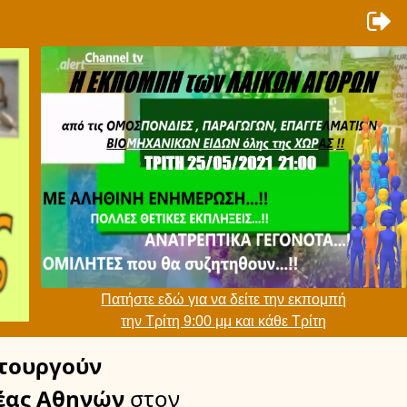
Πατήστε εδώ για να δείτε την εκπομπή
την Τρίτη 9:00 μμ και κάθε Τρίτη
τουργούν
έας Αθηνών
στον