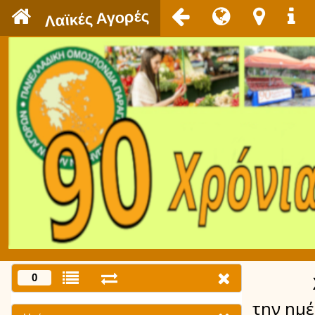
`
Λαϊκές Αγορές
0
την ημ