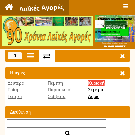
`
Λαϊκές Αγορές
Πατήστε εδώ για να δείτε την εκπομπή
την Τρίτη 9:00 μμ και κάθε Τρίτη
0
Ημέρες
Δευτέρα
Πέμπτη
Κυριακή
Τρίτη
Παρασκευή
Σήμερα
Τετάρτη
Σάββατο
Αύριο
Διεύθυνση