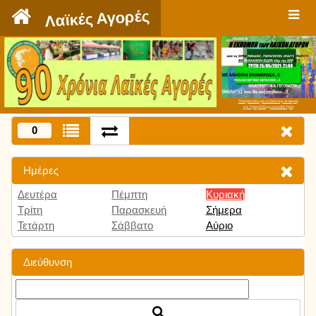
`
Λαϊκές Αγορές
Πατήστε εδώ για να δείτε την εκπομπή
την Τρίτη 9:00 μμ και κάθε Τρίτη
0
Ημέρες
Δευτέρα
Πέμπτη
Κυριακή
Τρίτη
Παρασκευή
Σήμερα
Τετάρτη
Σάββατο
Αύριο
Διεύθυνση