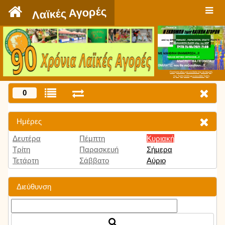
`
Λαϊκές Αγορές
Πατήστε εδώ για να δείτε την εκπομπή
την Τρίτη 9:00 μμ και κάθε Τρίτη
0
Ημέρες
Δευτέρα
Πέμπτη
Κυριακή
Τρίτη
Παρασκευή
Σήμερα
Τετάρτη
Σάββατο
Αύριο
Διεύθυνση