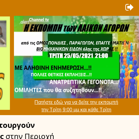
Πατήστε εδώ για να δείτε την εκπομπή
την Τρίτη 9:00 μμ και κάθε Τρίτη
τουργούν
ς
στην Περιοχή