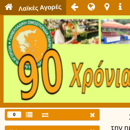
`
Λαϊκές Αγορές
0
την η