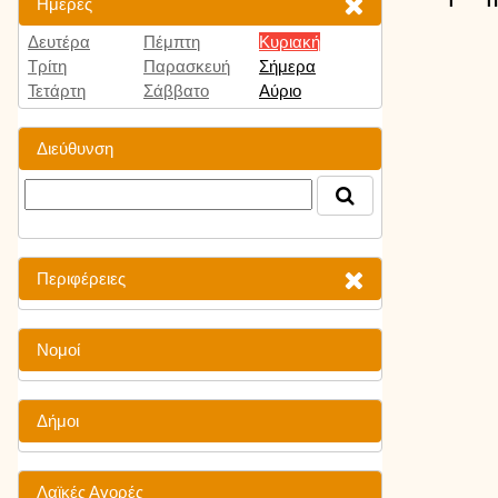
Ημέρες
Δευτέρα
Πέμπτη
Κυριακή
Τρίτη
Παρασκευή
Σήμερα
Τετάρτη
Σάββατο
Αύριο
Διεύθυνση
Περιφέρειες
Νομοί
Δήμοι
Λαϊκές Αγορές