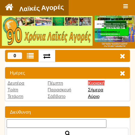
`
Λαϊκές Αγορές
Πατήστε εδώ για να δείτε την εκπομπή
την Τρίτη 9:00 μμ και κάθε Τρίτη
0
Ημέρες
Δευτέρα
Πέμπτη
Κυριακή
Τρίτη
Παρασκευή
Σήμερα
Τετάρτη
Σάββατο
Αύριο
Διεύθυνση