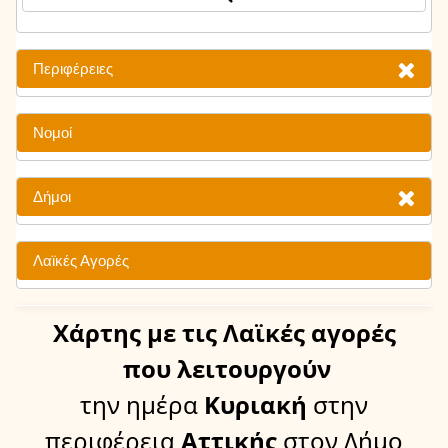
Περιφέρειες
Νομοί
Δήμοι
Λαϊκές Αγορές
Χάρτης
με τις Λαϊκές αγορές
που λειτουργούν
την ημέρα
Κυριακή
στην
περιφέρεια
Αττικής
στον Δήμο