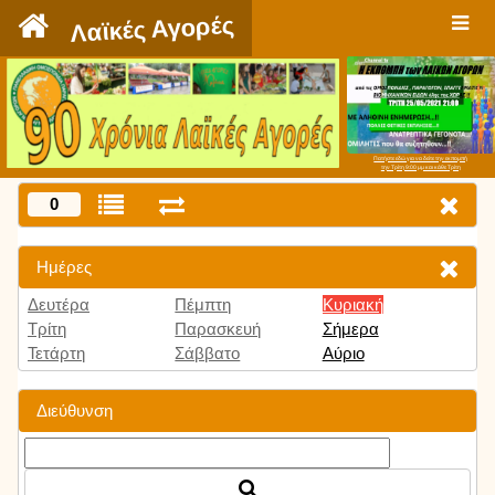
`
Λαϊκές Αγορές
Πατήστε εδώ για να δείτε την εκπομπή
την Τρίτη 9:00 μμ και κάθε Τρίτη
0
Ημέρες
Δευτέρα
Πέμπτη
Κυριακή
Τρίτη
Παρασκευή
Σήμερα
Τετάρτη
Σάββατο
Αύριο
Διεύθυνση