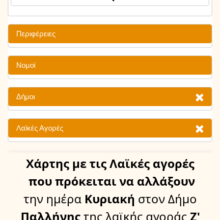
Περιφέρειες
Νομοί
Δήμοι
Λαϊκές Αγορές
Χάρτης
με τις Λαϊκές αγορές
που πρόκειται να αλλάξουν
την ημέρα
Κυριακή
στον Δήμο
Παλλήνης
της λαϊκής αγοράς
Ζ'