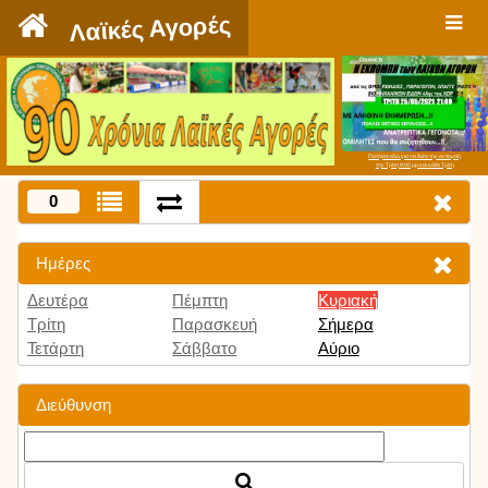
`
Λαϊκές Αγορές
Πατήστε εδώ για να δείτε την εκπομπή
την Τρίτη 9:00 μμ και κάθε Τρίτη
0
Ημέρες
Δευτέρα
Πέμπτη
Κυριακή
Τρίτη
Παρασκευή
Σήμερα
Τετάρτη
Σάββατο
Αύριο
Διεύθυνση