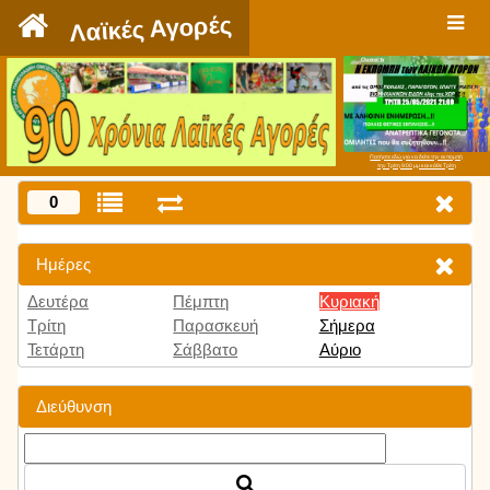
`
Λαϊκές Αγορές
Πατήστε εδώ για να δείτε την εκπομπή
την Τρίτη 9:00 μμ και κάθε Τρίτη
0
Ημέρες
Δευτέρα
Πέμπτη
Κυριακή
Τρίτη
Παρασκευή
Σήμερα
Τετάρτη
Σάββατο
Αύριο
Διεύθυνση