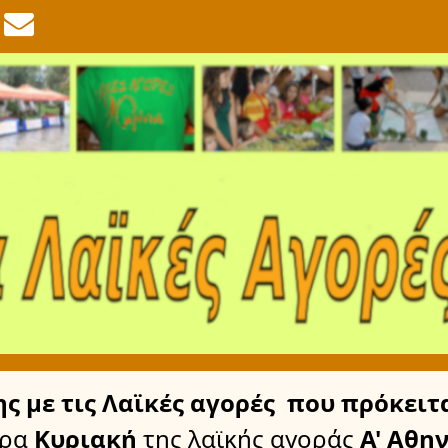
ης
με τις Λαϊκές αγορές
που πρόκειτα
έρα
Κυριακή
της λαϊκής αγοράς
Α' Αθη