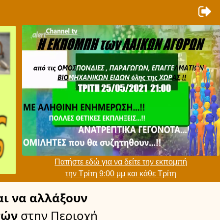
Πατήστε εδώ για να δείτε την εκπομπή
την Τρίτη 9:00 μμ και κάθε Τρίτη
ι να αλλάξουν
νών
στην Περιοχή