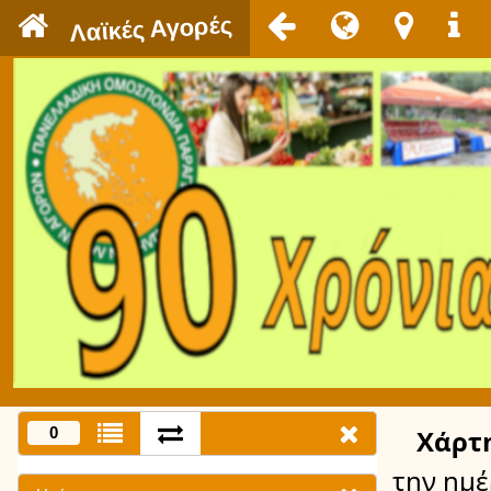
`
Λαϊκές Αγορές
0
Χάρτ
την ημ