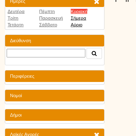
Ημέρες
Δευτέρα
Πέμπτη
Κυριακή
Τρίτη
Παρασκευή
Σήμερα
Τετάρτη
Σάββατο
Αύριο
Διεύθυνση
Περιφέρειες
Νομοί
Δήμοι
Λαϊκές Αγορές