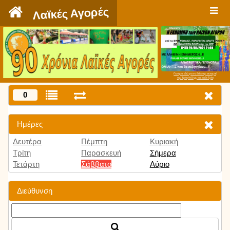
`
Λαϊκές Αγορές
Πατήστε εδώ για να δείτε την εκπομπή
την Τρίτη 9:00 μμ και κάθε Τρίτη
0
Ημέρες
Δευτέρα
Πέμπτη
Κυριακή
Τρίτη
Παρασκευή
Σήμερα
Τετάρτη
Σάββατο
Αύριο
Διεύθυνση