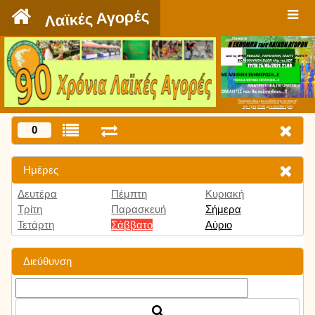
`
Λαϊκές Αγορές
Πατήστε εδώ για να δείτε την εκπομπή
την Τρίτη 9:00 μμ και κάθε Τρίτη
0
Ημέρες
Δευτέρα
Πέμπτη
Κυριακή
Τρίτη
Παρασκευή
Σήμερα
Τετάρτη
Σάββατο
Αύριο
Διεύθυνση