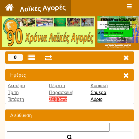
`
Λαϊκές Αγορές
Πατήστε εδώ για να δείτε την εκπομπή
την Τρίτη 9:00 μμ και κάθε Τρίτη
0
Ημέρες
Δευτέρα
Πέμπτη
Κυριακή
Τρίτη
Παρασκευή
Σήμερα
Τετάρτη
Σάββατο
Αύριο
Διεύθυνση