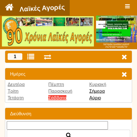
`
Λαϊκές Αγορές
Πατήστε εδώ για να δείτε την εκπομπή
την Τρίτη 9:00 μμ και κάθε Τρίτη
1
Ημέρες
Δευτέρα
Πέμπτη
Κυριακή
Τρίτη
Παρασκευή
Σήμερα
Τετάρτη
Σάββατο
Αύριο
Διεύθυνση