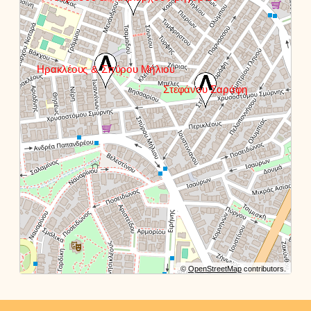
©
OpenStreetMap
contributors.