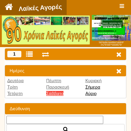
`
Λαϊκές Αγορές
Πατήστε εδώ για να δείτε την εκπομπή
την Τρίτη 9:00 μμ και κάθε Τρίτη
1
Ημέρες
Δευτέρα
Πέμπτη
Κυριακή
Τρίτη
Παρασκευή
Σήμερα
Τετάρτη
Σάββατο
Αύριο
Διεύθυνση