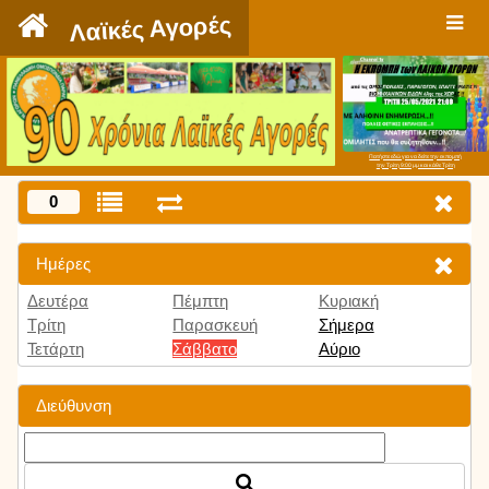
`
Λαϊκές Αγορές
Πατήστε εδώ για να δείτε την εκπομπή
την Τρίτη 9:00 μμ και κάθε Τρίτη
0
Ημέρες
Δευτέρα
Πέμπτη
Κυριακή
Τρίτη
Παρασκευή
Σήμερα
Τετάρτη
Σάββατο
Αύριο
Διεύθυνση