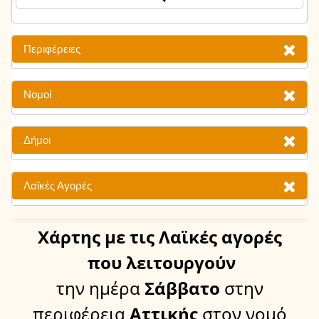
Περιφέρειες
Νομοί
Δήμοι
Λαϊκές Αγορές
Χάρτης
με τις Λαϊκές αγορές
που λειτουργούν
την ημέρα
Σάββατο
στην
περιφέρεια
Αττικής
στον νομό