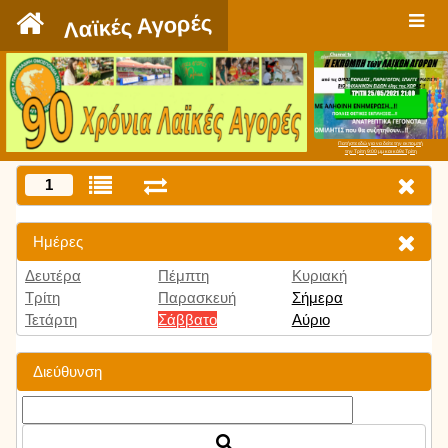
`
Λαϊκές Αγορές
Πατήστε εδώ για να δείτε την εκπομπή
την Τρίτη 9:00 μμ και κάθε Τρίτη
1
Ημέρες
Δευτέρα
Πέμπτη
Κυριακή
Τρίτη
Παρασκευή
Σήμερα
Τετάρτη
Σάββατο
Αύριο
Διεύθυνση