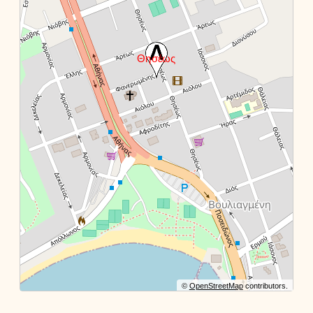
©
OpenStreetMap
contributors.