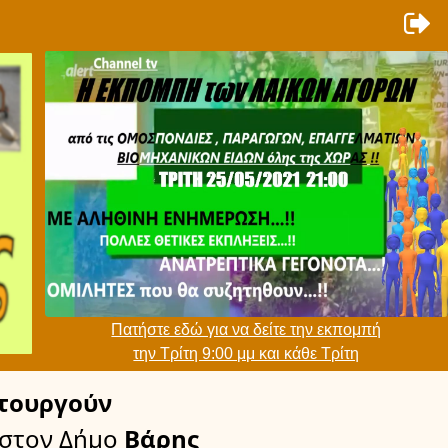
Πατήστε εδώ για να δείτε την εκπομπή
την Τρίτη 9:00 μμ και κάθε Τρίτη
τουργούν
στον Δήμο
Βάρης