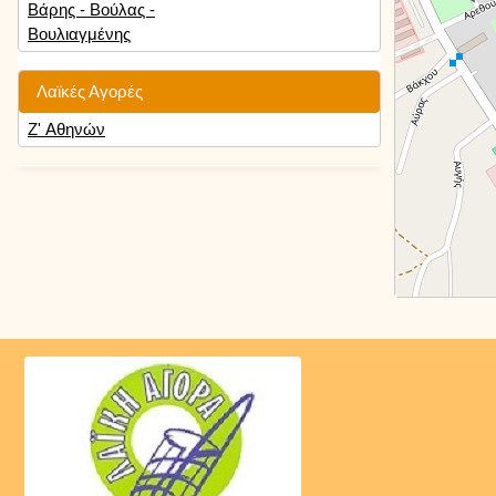
Βάρης - Βούλας -
Βουλιαγμένης
Λαϊκές Αγορές
Ζ' Αθηνών