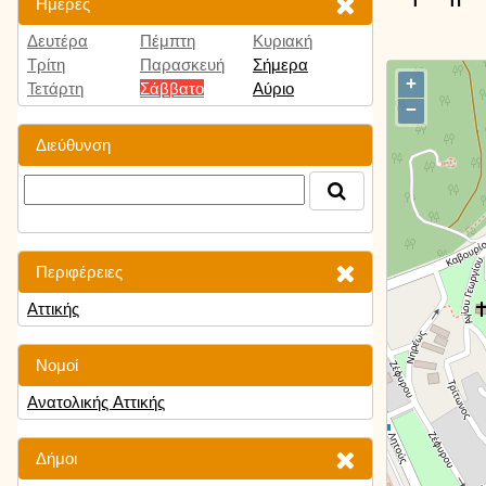
Ημέρες
Δευτέρα
Πέμπτη
Κυριακή
Τρίτη
Παρασκευή
Σήμερα
+
Τετάρτη
Σάββατο
Αύριο
−
Διεύθυνση
Περιφέρειες
Αττικής
Νομοί
Ανατολικής Αττικής
Δήμοι