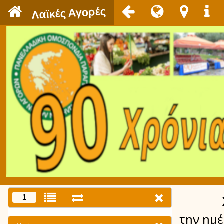
`
Λαϊκές Αγορές
1
την ημ