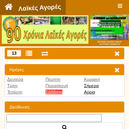
`
Λαϊκές Αγορές
Πατήστε εδώ για να δείτε την εκπομπή
την Τρίτη 9:00 μμ και κάθε Τρίτη
13
Ημέρες
Δευτέρα
Πέμπτη
Κυριακή
Τρίτη
Παρασκευή
Σήμερα
Τετάρτη
Σάββατο
Αύριο
Διεύθυνση