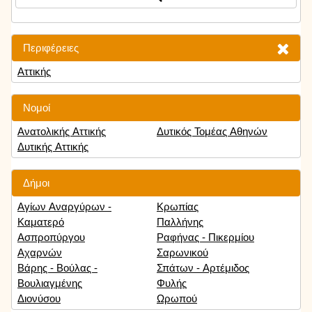
Περιφέρειες
Αττικής
Νομοί
Ανατολικής Αττικής
Δυτικός Τομέας Αθηνών
Δυτικής Αττικής
Δήμοι
Αγίων Αναργύρων -
Κρωπίας
Καματερό
Παλλήνης
Ασπροπύργου
Ραφήνας - Πικερμίου
Αχαρνών
Σαρωνικού
Βάρης - Βούλας -
Σπάτων - Αρτέμιδος
Βουλιαγμένης
Φυλής
Διονύσου
Ωρωπού