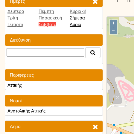
Ημέρες
Δευτέρα
Πέμπτη
Κυριακή
Τρίτη
Παρασκευή
Σήμερα
+
Τετάρτη
Σάββατο
Αύριο
−
Διεύθυνση
Περιφέρειες
Αττικής
Νομοί
Ανατολικής Αττικής
Δήμοι