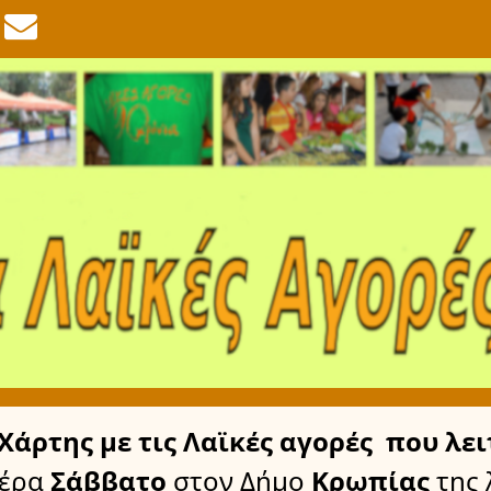
Χάρτης
με τις Λαϊκές αγορές
που λει
μέρα
Σάββατο
στον Δήμο
Κρωπίας
της 