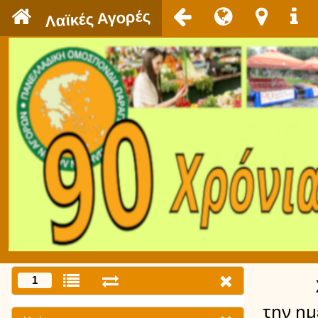
`
Λαϊκές Αγορές
1
την η