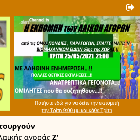
Πατήστε εδώ για να δείτε την εκπομπή
την Τρίτη 9:00 μμ και κάθε Τρίτη
τουργούν
λαϊκής αγοράς
Ζ'