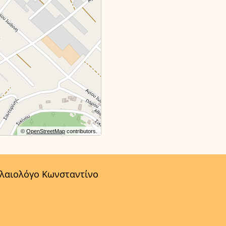
©
OpenStreetMap
contributors.
αλαιολόγο Κωνσταντίνο