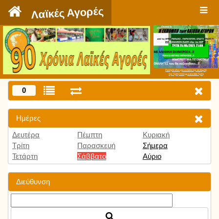
`
Λαϊκές Αγορές
Πατήστε εδώ για να δείτε την εκπομπή
την Τρίτη 9:00 μμ και κάθε Τρίτη
0
Ημέρες
Δευτέρα
Πέμπτη
Κυριακή
Τρίτη
Παρασκευή
Σήμερα
Τετάρτη
Σάββατο
Αύριο
Διεύθυνση