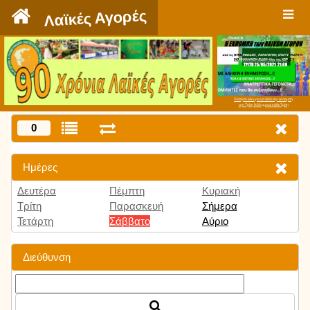
`
Λαϊκές Αγορές
Πατήστε εδώ για να δείτε την εκπομπή
την Τρίτη 9:00 μμ και κάθε Τρίτη
0
Ημέρες
Δευτέρα
Πέμπτη
Κυριακή
Τρίτη
Παρασκευή
Σήμερα
Τετάρτη
Σάββατο
Αύριο
Διεύθυνση