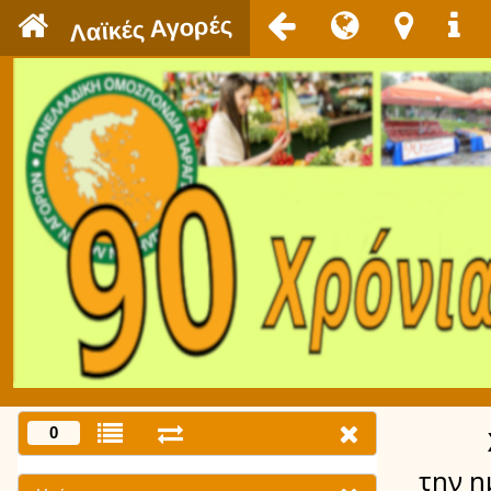
`
Λαϊκές Αγορές
0
την η