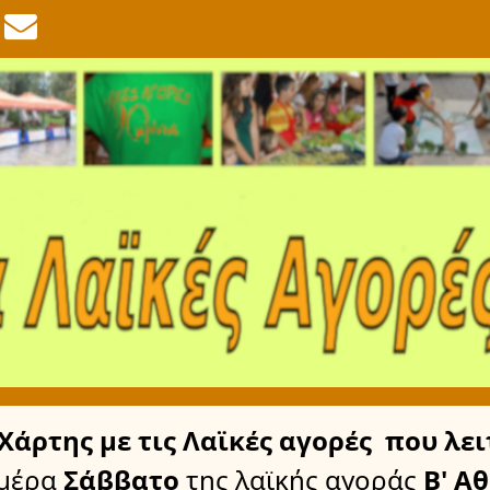
Χάρτης
με τις Λαϊκές αγορές
που λει
μέρα
Σάββατο
της λαϊκής αγοράς
Β' Α