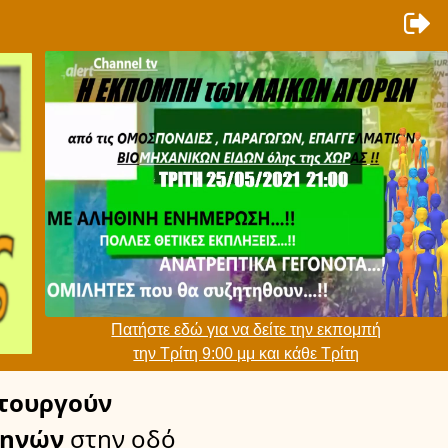
Πατήστε εδώ για να δείτε την εκπομπή
την Τρίτη 9:00 μμ και κάθε Τρίτη
τουργούν
θηνών
στην οδό