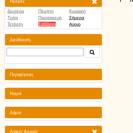
Ημέρες
Δευτέρα
Πέμπτη
Κυριακή
Τρίτη
Παρασκευή
Σήμερα
Τετάρτη
Σάββατο
Αύριο
Διεύθυνση
Περιφέρειες
Νομοί
Δήμοι
Λαϊκές Αγορές