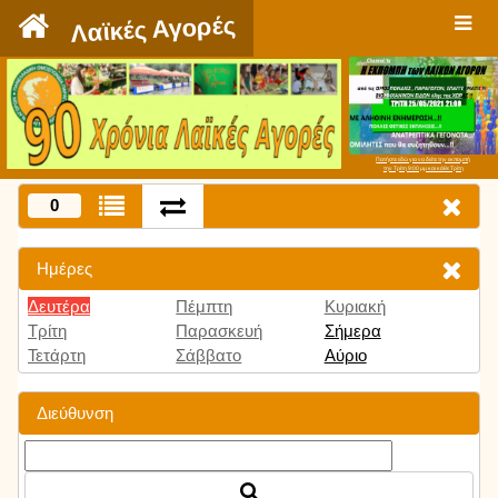
`
Λαϊκές Αγορές
Πατήστε εδώ για να δείτε την εκπομπή
την Τρίτη 9:00 μμ και κάθε Τρίτη
0
Ημέρες
Δευτέρα
Πέμπτη
Κυριακή
Τρίτη
Παρασκευή
Σήμερα
Τετάρτη
Σάββατο
Αύριο
Διεύθυνση