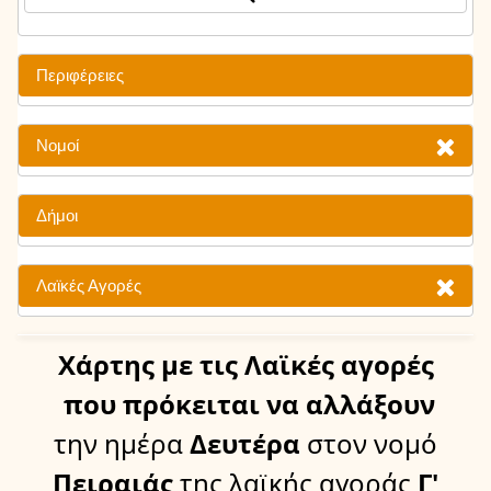
Περιφέρειες
Νομοί
Δήμοι
Λαϊκές Αγορές
Χάρτης
με τις Λαϊκές αγορές
που πρόκειται να αλλάξουν
την ημέρα
Δευτέρα
στον νομό
Πειραιάς
της λαϊκής αγοράς
Γ'