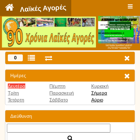
`
Λαϊκές Αγορές
Πατήστε εδώ για να δείτε την εκπομπή
την Τρίτη 9:00 μμ και κάθε Τρίτη
0
Ημέρες
Δευτέρα
Πέμπτη
Κυριακή
Τρίτη
Παρασκευή
Σήμερα
Τετάρτη
Σάββατο
Αύριο
Διεύθυνση