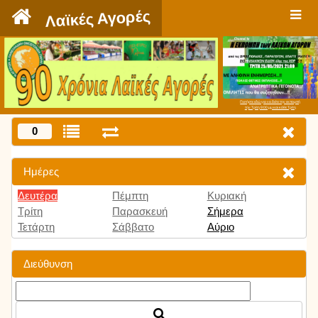
`
Λαϊκές Αγορές
Πατήστε εδώ για να δείτε την εκπομπή
την Τρίτη 9:00 μμ και κάθε Τρίτη
0
Ημέρες
Δευτέρα
Πέμπτη
Κυριακή
Τρίτη
Παρασκευή
Σήμερα
Τετάρτη
Σάββατο
Αύριο
Διεύθυνση