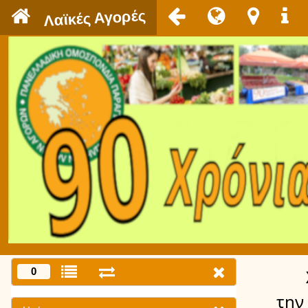
`
Λαϊκές Αγορές
0
την