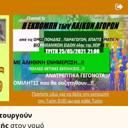
Πατήστε εδώ για να δείτε την εκπομπή
την Τρίτη 9:00 μμ και κάθε Τρίτη
τουργούν
κής
στον νομό