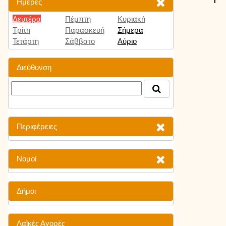
Ημέρες
Δευτέρα
Πέμπτη
Κυριακή
Τρίτη
Παρασκευή
Σήμερα
Τετάρτη
Σάββατο
Αύριο
Διεύθυνση
Περιφέρειες
Νομοί
Δήμοι
Λαϊκές Αγορές