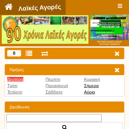
`
Λαϊκές Αγορές
Πατήστε εδώ για να δείτε την εκπομπή
την Τρίτη 9:00 μμ και κάθε Τρίτη
0
Ημέρες
Δευτέρα
Πέμπτη
Κυριακή
Τρίτη
Παρασκευή
Σήμερα
Τετάρτη
Σάββατο
Αύριο
Διεύθυνση