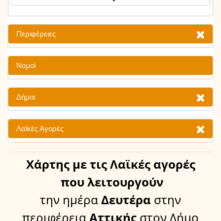
Περιφέρειες
Νομοί
Δήμοι
Λαϊκές Αγορές
Χάρτης
με τις Λαϊκές αγορές
που λειτουργούν
την ημέρα
Δευτέρα
στην
περιφέρεια
Αττικής
στον Δήμο