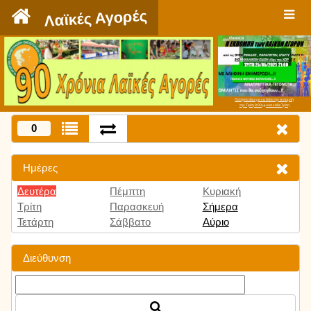
`
Λαϊκές Αγορές
Πατήστε εδώ για να δείτε την εκπομπή
την Τρίτη 9:00 μμ και κάθε Τρίτη
0
Ημέρες
Δευτέρα
Πέμπτη
Κυριακή
Τρίτη
Παρασκευή
Σήμερα
Τετάρτη
Σάββατο
Αύριο
Διεύθυνση