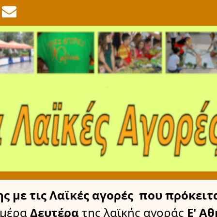
ης
με τις Λαϊκές αγορές
που πρόκειτα
ημέρα
Δευτέρα
της λαϊκής αγοράς
Ε' Α