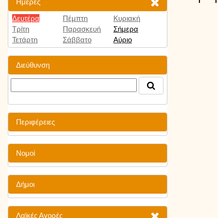
Ημέρες
Δευτέρα
Πέμπτη
Κυριακή
Τρίτη
Παρασκευή
Σήμερα
Τετάρτη
Σάββατο
Αύριο
Διεύθυνση
Περιφέρειες
Νομοί
Δήμοι
Λαϊκές Αγορές