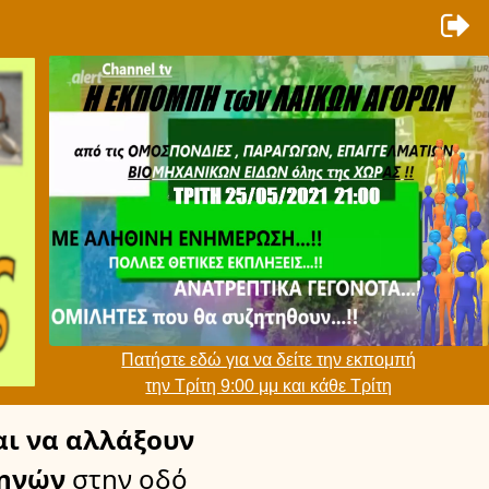
Πατήστε εδώ για να δείτε την εκπομπή
την Τρίτη 9:00 μμ και κάθε Τρίτη
ι να αλλάξουν
θηνών
στην οδό