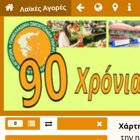
`
Λαϊκές Αγορές
0
Χάρτ
την 